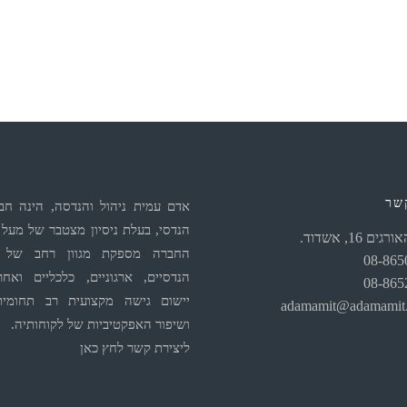
שר
אדם עמית ניהול והנדסה, הינה חבר
ים 16, אשדוד.
החברה מספקת מגוון רחב של ש
08-865
הנדסיים, ארגוניים, כלכליים ואחר
08-865
יישום גישה מקצועית רב תחומית
adamamit@adamamit
ושיפור האפקטיביות של לקוחותיה.
ליצירת קשר לחץ כאן