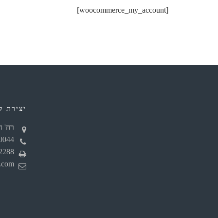
[woocommerce_my_account]
יצירת ק
רח' האורג
0044
2288
.com