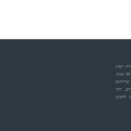
ת ייעוץ
הנדסי, בעלת ניסיון מצטבר של מעל 30 שנה.
ירותים
ים, תוך
 לתכנון