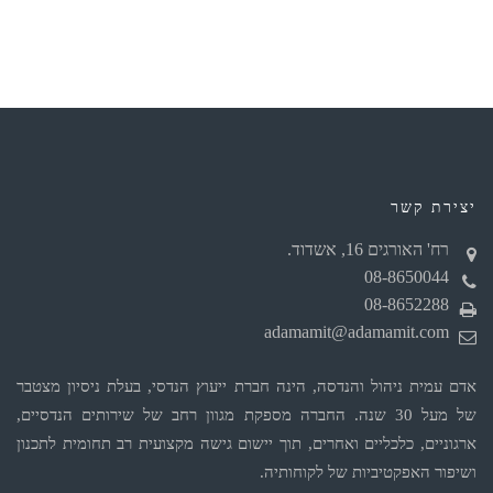
יצירת קשר
רח' האורגים 16, אשדוד.
08-8650044
08-8652288
adamamit@adamamit.com
אדם עמית ניהול והנדסה, הינה חברת ייעוץ הנדסי, בעלת ניסיון מצטבר
של מעל 30 שנה. החברה מספקת מגוון רחב של שירותים הנדסיים,
ארגוניים, כלכליים ואחרים, תוך יישום גישה מקצועית רב תחומית לתכנון
ושיפור האפקטיביות של לקוחותיה.