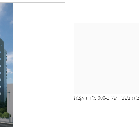
ייזום, ניהול תיאום ופיקוח על הריסת מבנה דירות בן 3 קומות בשטח של כ-900 מ"ר והקמת