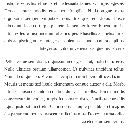
tristique senectus et netus et malesuada fames ac turpis egestas.
Donec laoreet mollis eros non fringilla. Nulla augue risus,
dignissim semper vulputate non, tristique eu dolor. Fusce
bibendum leo sed turpis pharetra id semper lorem bibendum. Ut
ultricies leo a nisi tincidunt ullamcorper. Phasellus at metus urna,
quis adipiscing nunc. Integer at sapien sed nunc pharetra dapibus.
Integer sollicitudin venenatis augue nec viverra.
Pellentesque sem diam, dignissim nec egestas ut, molestie ac eros.
Nulla ultricies pretium ullamcorper. Ut pulvinar tincidunt tellus.
Nam ut congue leo. Vivamus nec ipsum non libero ultrices lacinia.
Mauris ut metus sed ligula elementum congue auctor a elit. Morbi
ultrices posuere ante sed tincidunt. In mollis, lorem mollis
consectetur imperdiet, turpis leo ornare risus, faucibus convallis
ligula justo sit amet elit. Cum sociis natoque penatibus et magnis
dis parturient montes, nascetur ridiculus mus. Donec ut urna odio,
scelerisque semper nisl.