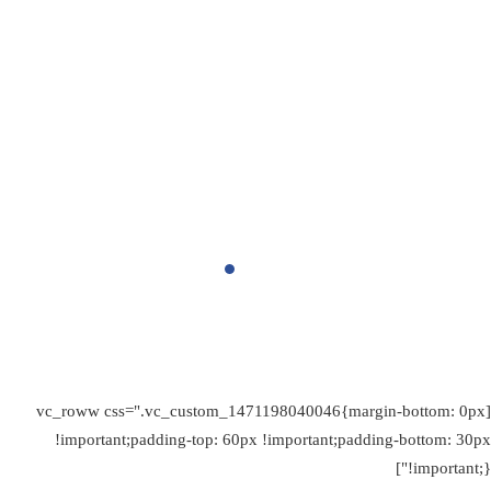
are happy to share
their opinion about the process and the results.
בכל מצב ובכל עת, עשה את הטוב ביותר
[vc_roww css=".vc_custom_1471198040046{margin-bottom: 0px
!important;padding-top: 60px !important;padding-bottom: 30px
!important;}"]