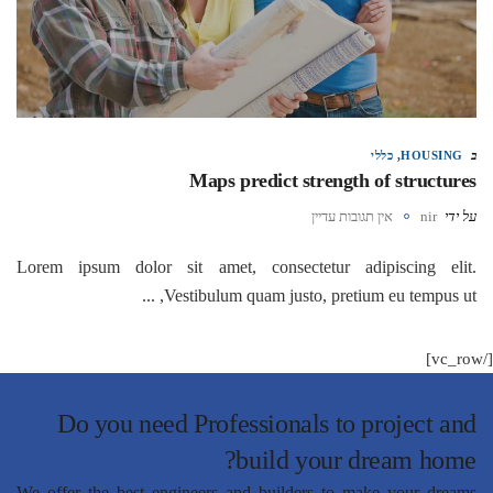
ב
HOUSING
,
כללי
Maps predict strength of structures
על ידי
nir
אין תגובות עדיין
Lorem ipsum dolor sit amet, consectetur adipiscing elit.
Vestibulum quam justo, pretium eu tempus ut, ...
[/vc_row]
Do you need Professionals to project and
build your dream home?
We offer the best engineers and builders to make your dreams