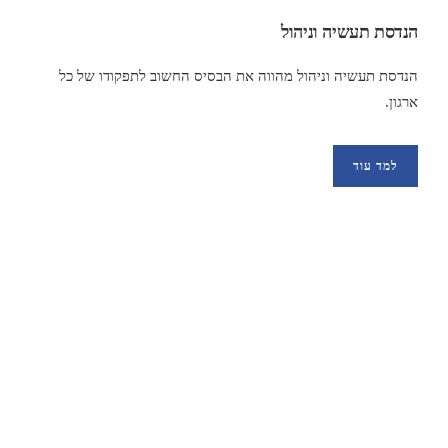
הנדסת תעשיה וניהול
הנדסת תעשיה וניהול מהווה את הבסיס החשוב לתפקודו של כל
ארגון.
למד עוד
מה לקוחות מספרים?
Here are testimonials from clients that we have worked with and