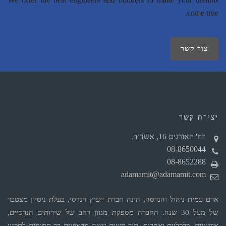
come true.
צור קשר
יצירת קשר
רח' האורגים 16, אשדוד.
08-8650044
08-8652288
adamamit@adamamit.com
אדם עמית ניהול והנדסה, הינה חברת ייעוץ הנדסי, בעלת ניסיון מצטבר
של מעל 30 שנה. החברה מספקת מגוון רחב של שירותים הנדסיים,
ארגוניים, כלכליים ואחרים, תוך יישום גישה מקצועית רב תחומית לתכנון