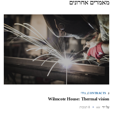
מאמרים אחרונים
ב
CONTRACTS
,
כללי
Wilmcote House: Thermal vision
על ידי
nir
8 תגובות